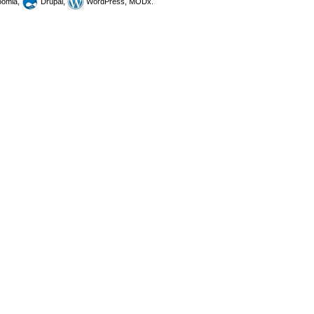
omla,
Drupal,
WordPress, MODx.