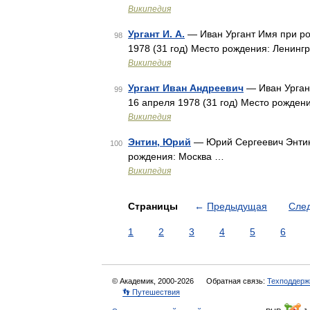
Википедия
Ургант И. А.
— Иван Ургант Имя при ро
98
1978 (31 год) Место рождения: Ленин
Википедия
Ургант Иван Андреевич
— Иван Ургант
99
16 апреля 1978 (31 год) Место рожде
Википедия
Энтин, Юрий
— Юрий Сергеевич Энтин 
100
рождения: Москва …
Википедия
Страницы
←
Предыдущая
Сле
1
2
3
4
5
6
© Академик, 2000-2026
Обратная связь:
Техподдерж
👣 Путешествия