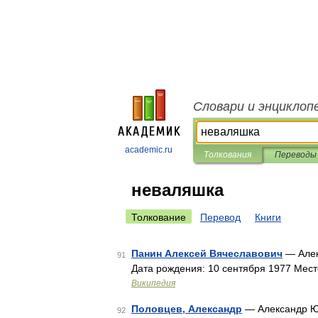
Словари и энциклоп
academic.ru
Толкования
Переводы
неваляшка
Толкование
Перевод
Книги
Панин Алексей Вячеславович
— Алек
91
Дата рождения: 10 сентября 1977 Мес
Википедия
Половцев, Александр
— Александр Юр
92